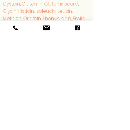
Cystein, Glutamin, Glutaminsäure,
Glycin, Histidin, Isoleucin, Leucin,-
Methion, Ornithin, Phenylalanin, Prolin,
Tyrosin, Tryptophan, Valin, Vitamine: B1,
B2, B6, B12, Folsäure, Biotin, K1, K2, C, D3,
Coenzym QU10, Mineralstoffe /
Spurenelemente: Natrium, Kalium,
Calcium, Magnesium, Eisen, Ferritin,
Zink, Kupfer, Selen Risikofaktoren: DAO -
Histamin, Homocystein, Omega-3-
Fettsäuren-Index
zum Preis von 450 €
Mikro-Nährstoff-Screening Teenie
Homone: Freies Trijodthyronin (FT3)
und freies Thyroxin (FT4), JOD, DAO -
Histamin, DHEA, Vitamine: B6, B12, Biotin,
Folsäure, D3, Coenzym QU10,
Mineralstoffe / Spurenelemente: